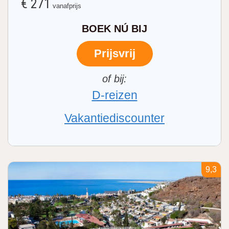
€ 271
vanafprijs
BOEK NÚ BIJ
Prijsvrij
D-reizen
Vakantiediscounter
9,3