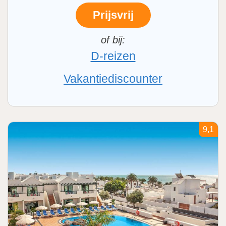
Prijsvrij
D-reizen
Vakantiediscounter
9,1