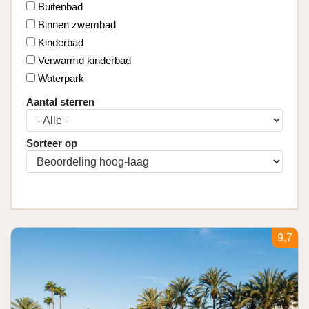
Buitenbad
e
r
Binnen zwembad
i
Kinderbad
n
Verwarmd kinderbad
g
Waterpark
Aantal sterren
Sorteer op
9,7