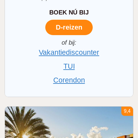
BOEK NÚ BIJ
D-reizen
Vakantiediscounter
TUI
Corendon
9,4