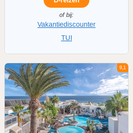
D-reizen
Vakantiediscounter
TUI
9,1