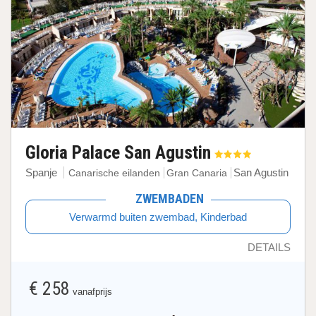
Gloria Palace San Agustin
Spanje
San Agustin
Canarische eilanden
Gran Canaria
ZWEMBADEN
Verwarmd buiten zwembad, Kinderbad
DETAILS
€ 258
vanafprijs