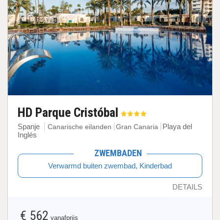
HD Parque Cristóbal
Spanje
Playa del
Canarische eilanden
Gran Canaria
Inglés
ZWEMBADEN
Verwarmd buiten zwembad, Kinderbad
DETAILS
€ 562
vanafprijs