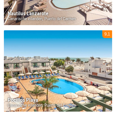
Nautilus Lanzarote
Canarische eilanden
Puerto del Carmen
9,1
Pocillos Playa
Canarische eilanden
Puerto del Carmen