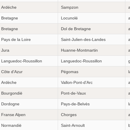
Ardéche
Sampzon
a
Bretagne
Locunolé
a
Bretagne
Dol de Bretagne
Pays de la Loire
Saint-Julien-des-Landes
Jura
Huanne-Montmartin
Languedoc-Roussillon
Languedoc-Roussillon
g
Côte d'Azur
Pégomas
l
Ardèche
Vallon-Pont-d'Arc
a
Bourgondië
Pont-de-Vaux
a
Dordogne
Pays-de-Belvès
l
Franse Alpen
Chorges
Normandië
Saint-Arnoult