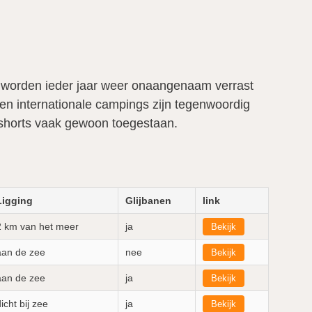
s worden ieder jaar weer onaangenaam verrast
n internationale campings zijn tegenwoordig
mshorts vaak gewoon toegestaan.
Ligging
Glijbanen
link
2 km van het meer
ja
Bekijk
aan de zee
nee
Bekijk
aan de zee
ja
Bekijk
icht bij zee
ja
Bekijk