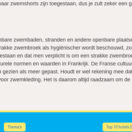
 waar zwemshorts zijn toegestaan, dus je zult zeker een
l openbare zwembaden, stranden en andere openbare pla
strakke zwembroek als hygiënischer wordt beschouwd, zoa
estaan en dat men verplicht is om een strakke zwembroe
rele normen en waarden in Frankrijk. De Franse cultuur
ezien als meer gepast. Houdt er wel rekening mee dat di
r zwemkleding. Het is daarom altijd raadzaam om de re
Thema's
Top 10 hotels 