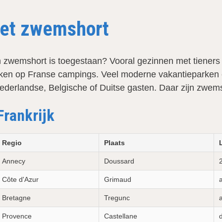
met zwemshort
n zwemshort is toegestaan? Vooral gezinnen met tiener
eken op Franse campings. Veel moderne vakantieparken e
ederlandse, Belgische of Duitse gasten. Daar zijn zwe
rankrijk
Regio
Plaats
Annecy
Doussard
Côte d'Azur
Grimaud
Bretagne
Tregunc
Provence
Castellane
d