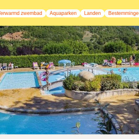
Verwarmd zwembad
Aquaparken
Landen
Bestemminge
avigatie