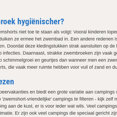
roek hygiënischer?
horts niet toe te staan als volgt: Vooral kinderen lope
duiken ze ermee het zwembad in. Een andere redenen i
. Doordat deze kledingstukken strak aansluiten op de hu
p infecties. Daarnaast, strakke zwembroeken zijn vaak g
 op schimmelgroei en geurtjes dan wanneer men een zwe
s, die vaak meer ruimte hebben voor vuil of zand en dus
ezen
peervakanties en biedt een grote variatie aan camping
wemshort-vriendelijke' campings te filteren - kijk zelf
ping aan de kust, er is voor ieder wat wils. Veel campi
imatie. Er zijn ook veel campings die speciaal gericht z