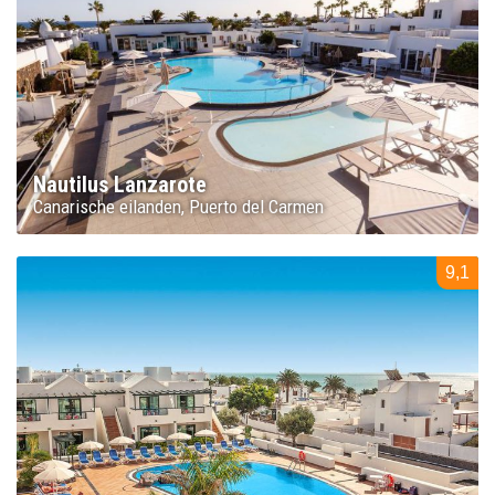
Nautilus Lanzarote
Canarische eilanden
Puerto del Carmen
9,1