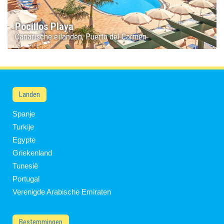
Pocillos Playa
Canarische eilanden
Puerto del Carmen
Landen
Spanje
Turkije
Egypte
Griekenland
Tunesië
Portugal
Verenigde Arabische Emiraten
Bestemmingen