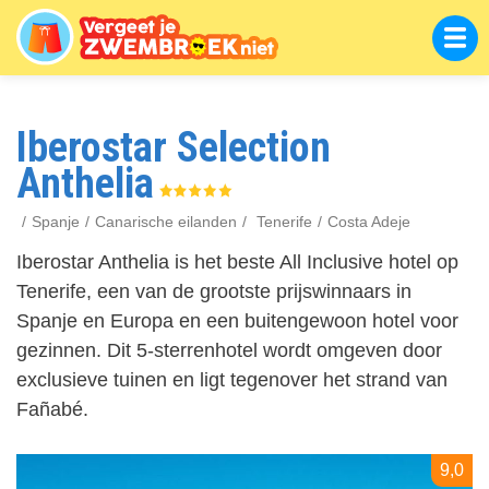
Overslaan
en
naar
de
inhoud
gaan
Iberostar Selection
Anthelia
Spanje
Canarische eilanden
Tenerife
Costa Adeje
Iberostar Anthelia is het beste All Inclusive hotel op
Tenerife, een van de grootste prijswinnaars in
Spanje en Europa en een buitengewoon hotel voor
gezinnen. Dit 5-sterrenhotel wordt omgeven door
exclusieve tuinen en ligt tegenover het strand van
Fañabé.
9,0