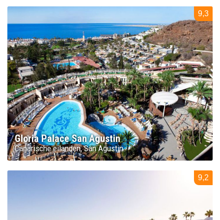
9,3
Gloria Palace San Agustin
Canarische eilanden
San Agustin
9,2