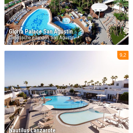
Gloria Palace San Agustin
Canarische eilanden
San Agustin
9,2
Nautilus Lanzarote