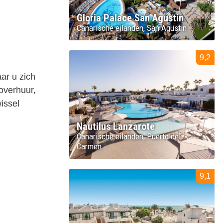
Gloria Palace San Agustin
Canarische eilanden
San Agustin
9,2
ar u zich
overhuur,
issel
Nautilus Lanzarote
Canarische eilanden
Puerto del
Carmen
9,1