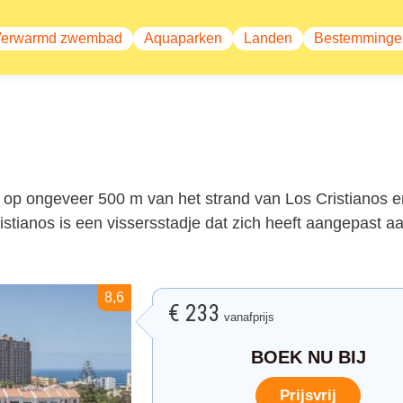
Verwarmd zwembad
Aquaparken
Landen
Bestemminge
avigatie
op ongeveer 500 m van het strand van Los Cristianos e
stianos is een vissersstadje dat zich heeft aangepast a
8,6
€ 233
vanafprijs
BOEK NU BIJ
Prijsvrij