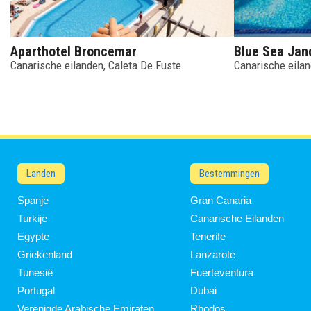
Aparthotel Broncemar
Blue Sea Jan
Canarische eilanden
Caleta De Fuste
Canarische eila
Paginering
Landen
Bestemmingen
Spanje
Gran Canaria
Turkije
Canarische Eilanden
Egypte
Tenerife
Griekenland
Lanzarote
Tunesië
Fuerteventura
Portugal
Dubai
Verenigde Arabische Emiraten
Rhodos