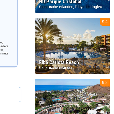
HD Parque Cristóbal
Canarische eilanden
Playa del Inglés
9,4
 wel
ieders
en,
 minute
Elba Carlota Beach
Canarische eilanden
9,3