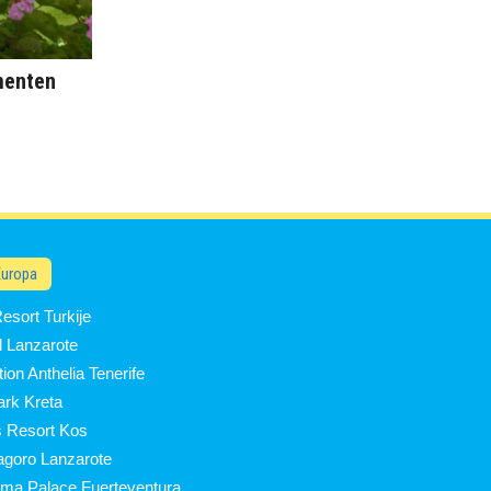
menten
Europa
esort Turkije
l Lanzarote
tion Anthelia Tenerife
ark Kreta
s Resort Kos
Tagoro Lanzarote
ma Palace Fuerteventura