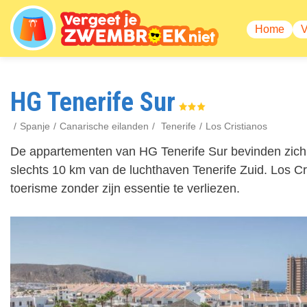
Overslaan
en
Home
naar
Hoofdn
de
inhoud
gaan
HG Tenerife Sur
Spanje
Canarische eilanden
Tenerife
Los Cristianos
De appartementen van HG Tenerife Sur bevinden zich 
slechts 10 km van de luchthaven Tenerife Zuid. Los Cri
toerisme zonder zijn essentie te verliezen.