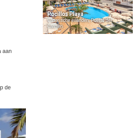
Pocillos Playa
Canarische eilanden
Puerto del
Carmen
a aan
op de