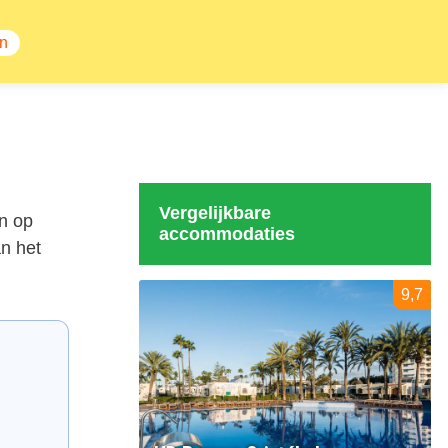
n
Vergelijkbare
n op
accommodaties
an het
9,7