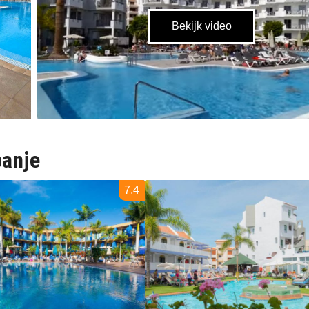
panje
7,4